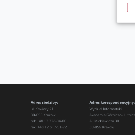
Adres siedziby:
Adres korespondencyjny:
ul. Kawiory 21
Wydział Informatyki
30-055 Kraków
Akademia Górniczo-Hutnicza
tel: +48 12 328-34-00
Al. Mickiewicza 30
fax: +48 12 617-51-72
30-059 Kraków