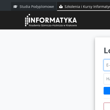
Studia Podyplomowe
Szkolenia i Kursy Informaty
L
E-m
Has