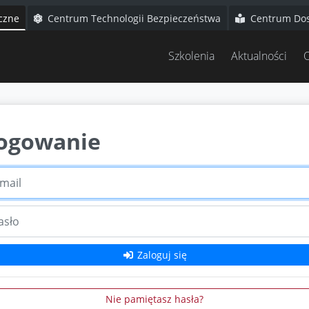
czne
Centrum Technologii Bezpieczeństwa
Centrum Dosk
Szkolenia
Aktualności
O
ogowanie
ail
ło
Zaloguj się
Nie pamiętasz hasła?